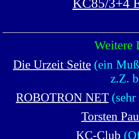
KC85/3+4 E
Weitere 
Die Urzeit Seite
(ein Muß 
z.Z. 
ROBOTRON NET
(sehr
Torsten Pau
KC-Club
(Of